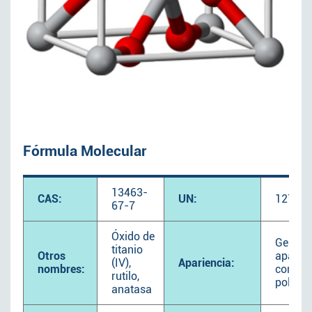
Fórmula Molecular
13463-
CAS:
UN:
1274
67-7
Óxido de
Genera
titanio
Otros
aparec
(IV),
Apariencia:
nombres:
como 
rutilo,
polvo b
anatasa